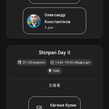
Олександр
Константінов
4 дан
Shinpan Day II
27–28 вересня
14:00–18:00 обидва дні
Київ
主催者
Євгенія Кулик
ЄК