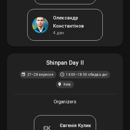
Олександр
Константінов
4 дан
Shinpan Day II
27–28 вересня
14:00–18:00 обидва дні
Київ
Organizers
Євгенія Кулик
ЄК